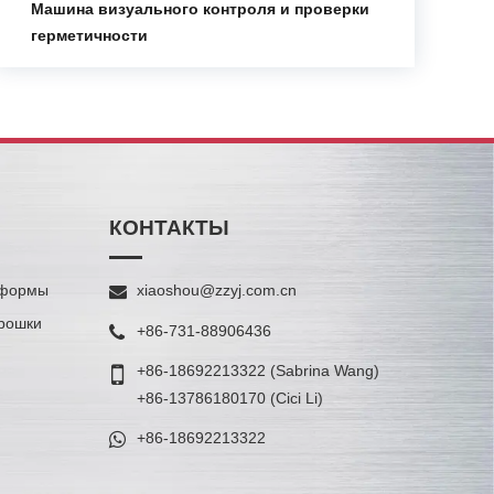
Машина визуального контроля и проверки
герметичности
КОНТАКТЫ
 формы
xiaoshou@zzyj.com.cn
рошки
+86-731-88906436
+86-18692213322
(Sabrina Wang)
+86-13786180170
(Cici Li)
+86-18692213322