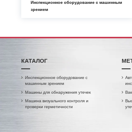
Инспекционное оборудование с машинным
зрением
КАТАЛОГ
МЕ
Инспекционное оборудование с
Авт
машинным зрением
ин
Машины для обнаружения утечек
Вак
Машина визуального контроля и
Вы
проверки герметичности
уте