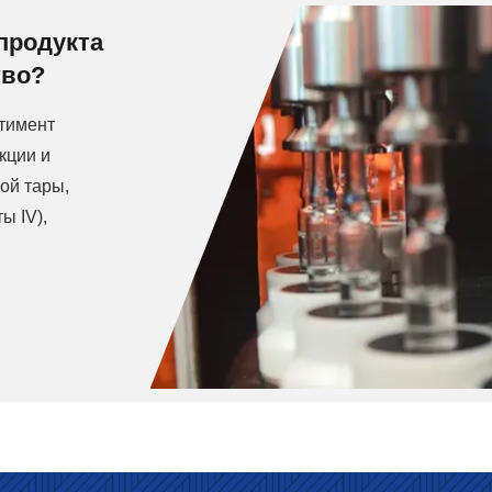
продукта
тво?
тимент
кции и
ой тары,
ы IV),