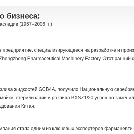
о бизнеса:
следие (1967–2006 гг.)
е предприятие, специализирующееся на разработке и прои
hengzhong Pharmaceutical Machinery Factory. Этот ранний
злива жидкостей GCB4A, получило Национальную серебрян
мойки, стерилизации и розлива BXSZ1/20 успешно заменил
удования Китая.
пания стала одним из ключевых экспортеров фармацевтич