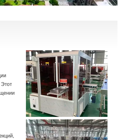
ции
 Этот
ещении
екций,