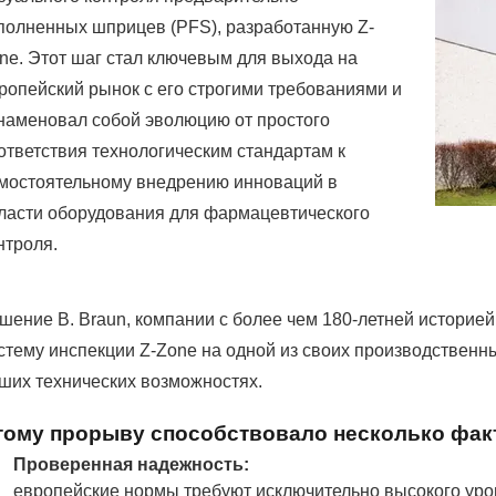
полненных шприцев (PFS), разработанную Z-
ne. Этот шаг стал ключевым для выхода на
ропейский рынок с его строгими требованиями и
наменовал собой эволюцию от простого
ответствия технологическим стандартам к
мостоятельному внедрению инноваций в
ласти оборудования для фармацевтического
нтроля.
шение B. Braun, компании с более чем 180-летней историей
стему инспекции Z-Zone на одной из своих производственн
ших технических возможностях.
тому прорыву способствовало несколько фак
Проверенная надежность:
европейские нормы требуют исключительно высокого уро