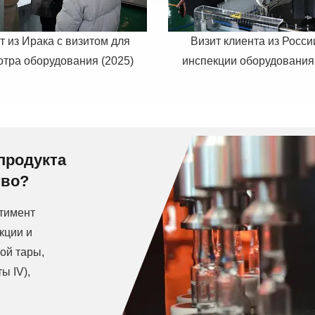
т из Ирака с визитом для
Визит клиента из Росси
тра оборудования (2025)
инспекции оборудования 
продукта
тво?
тимент
кции и
ой тары,
ы IV),