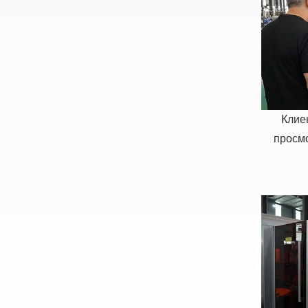
Клие
просмо