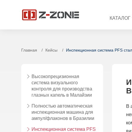
КАТАЛОГ
Главная
Кейсы
Инспекционная система PFS стал
Высокопрецизионная
И
система визуального
контроля для производства
B
глазных капель в Малайзии
Полностью автоматическая
В 
инспекционная машина для
не
ампул/флаконов в Бразилии
ко
Инспекционная система PFS
ви