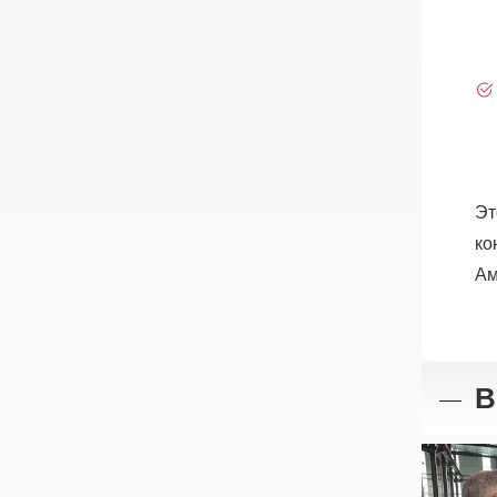
Эт
ко
Ам
В