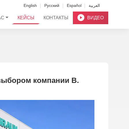
English
Русский
Español
العربية
АС
КЕЙСЫ
КОНТАКТЫ
ВИДЕО
выбором компании B.