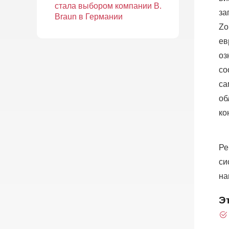
стала выбором компании B.
за
Braun в Германии
Zo
ев
оз
со
са
об
ко
Ре
си
на
Э