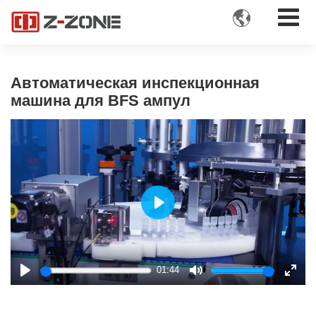

Автоматическая инспекционная
машина для BFS ампул
Play
01:44
Play
Mute
Enter
fulls