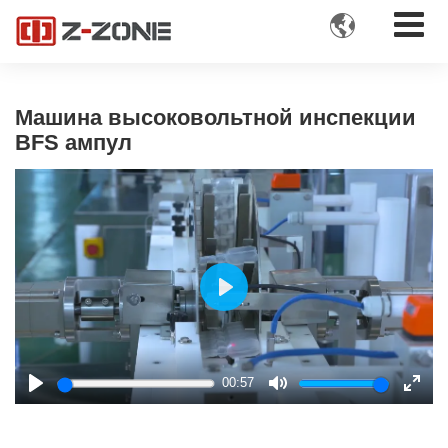

Машина высоковольтной инспекции
BFS ампул
Play
00:57
Play
Mute
Enter
fulls